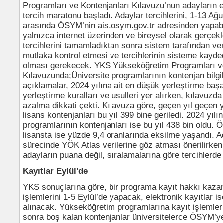
Programları ve Kontenjanları Kılavuzu’nun adayların e
tercih maratonu başladı. Adaylar tercihlerini, 1-13 Ağu
arasında ÖSYM’nin ais.osym.gov.tr adresinden yapabil
yalnızca internet üzerinden ve bireysel olarak gerçekle
tercihlerini tamamladıktan sonra sistem tarafından veri
mutlaka kontrol etmesi ve tercihlerinin sisteme kayde
olması gerekecek. YKS Yükseköğretim Programları ve
Kılavuzunda;Üniversite programlarının kontenjan bilgil
açıklamalar, 2024 yılına ait en düşük yerleştirme başar
yerleştirme kuralları ve usulleri yer alırken, kılavuzd
azalma dikkati çekti. Kılavuza göre, geçen yıl geçen y
lisans kontenjanları bu yıl 399 bine geriledi. 2024 yılı
programlarının kontenjanları ise bu yıl 438 bin oldu. 
lisansta ise yüzde 9,4 oranlarında eksilme yaşandı. Ad
sürecinde YÖK Atlas verilerine göz atması önerilirken, s
adayların puana değil, sıralamalarına göre tercihlerd
Kayıtlar Eylül'de
YKS sonuçlarına göre, bir programa kayıt hakkı kazan
işlemlerini 1-5 Eylül’de yapacak, elektronik kayıtlar is
alınacak. Yükseköğretim programlarına kayıt işlemle
sonra boş kalan kontenjanlar üniversitelerce ÖSYM’ye 