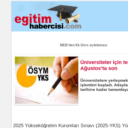
Ana Sayfa
Haber
Beyaz Tebeşir
Röportaj
Arşiv
Reklam
MEB'den Ek Ders açıklaması
Üniversiteler için te
Ağustos’ta son
Üniversitelere yerleşmek
işlemleri başladı. Adayla
tarihine kadar tamamlay
2025 Yükseköğretim Kurumları Sınavı (2025-YKS) Y